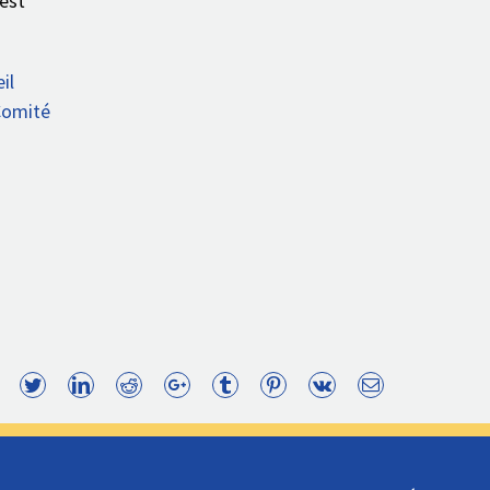
 est
il
Comité
Facebook
Twitter
LinkedIn
Reddit
Google+
Tumblr
Pinterest
Vk
Email