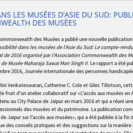
Home
/
Archives-FR
/
Accès 
NS LES MUSÉES D’ASIE DU SUD: PUBL
EALTH DES MUSÈES
Commonwealth des Musées a publié une nouvelle publication
ssibilité dans les musées de l’Asie du Sud: Le compte-rend
onal de 2016 organisé par l’Association Commonwealth des 
n de Musée
Maharaja Sawai Man Singh II
. Le rapport a été pub
bre 2016, Journée internationale des personnes handicapé
lini Venkateswaran, Catherine C. Cole et Giles Tillotson, cett
 le fruit d’un atelier collaboratif sur «L’accès aux musées en 
 tenu au City Palace de Jaipur en mars 2016 et qui a réuni un
fessionnels des musées et du patrimoine. La publication co
 de Jaipur sur l’accès aux musées», qui a été publiée à la fin 
i que des conseils pratiques et des suggestions sur la manière