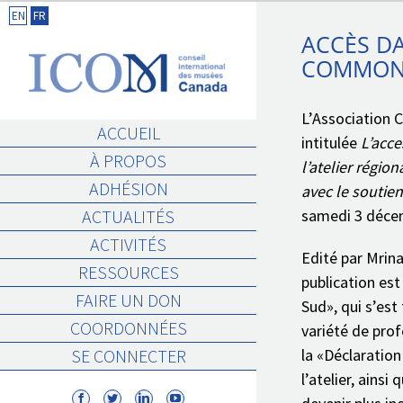
Skip
COMMONWEALTH DES MUSÈES
EN
FR
to
ACCÈS DA
content
COMMONW
L’Association 
ACCUEIL
intitulée
L’acce
À PROPOS
l’atelier régi
ADHÉSION
avec le soutie
samedi 3 décem
ACTUALITÉS
ACTIVITÉS
Edité par Mrina
RESSOURCES
publication est
FAIRE UN DON
Sud», qui s’est
COORDONNÉES
variété de pro
la «Déclaration
SE CONNECTER
l’atelier, ains