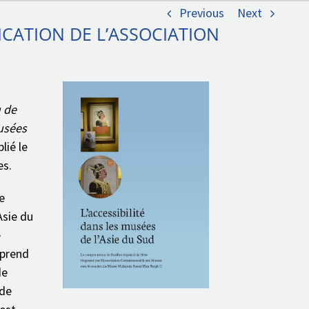
dans les musées d’Asie du Sud: publication de l’Association Commonwealth des Musèes
Previous
Next
ICATION DE L’ASSOCIATION
u de
Musées
lié le
es.
e
Asie du
e
mprend
de
 de