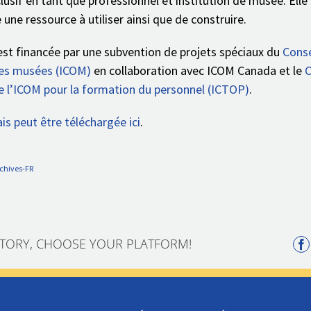
clusif en tant que professionnel et institution de musée. Elle
ne ressource à utiliser ainsi que de construire.
 est financée par une subvention de projets spéciaux du
Conse
des musées (ICOM)
en collaboration avec ICOM Canada et le
de l’ICOM pour la formation du personnel (ICTOP)
.
ais peut être téléchargée ici
.
chives-FR
STORY, CHOOSE YOUR PLATFORM!