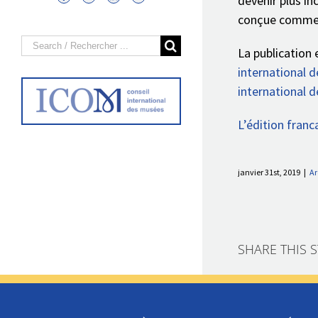
devenir plus in
conçue comme u
Search
La publication
for:
international 
international 
L’édition franc
janvier 31st, 2019
|
Ar
SHARE THIS 