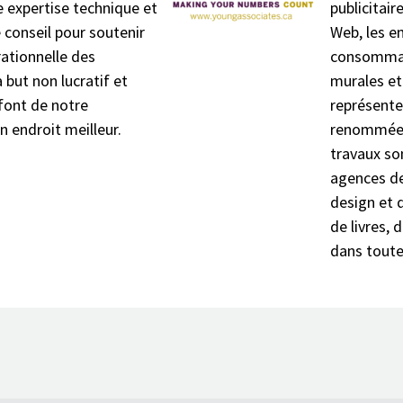
e expertise technique et
publicitair
 conseil pour soutenir
Web, les e
érationnelle des
consommati
 but non lucratif et
murales et 
 font de notre
représente 
endroit meilleur.
renommée i
travaux s
agences de
design et 
de livres, 
dans toute