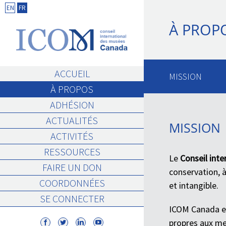
Skip
EN
FR
to
À PROP
content
ACCUEIL
MISSION
À PROPOS
ADHÉSION
ACTUALITÉS
MISSION
ACTIVITÉS
RESSOURCES
Le
Conseil int
FAIRE UN DON
conservation, à
COORDONNÉES
et intangible.
SE CONNECTER
ICOM Canada es
propres aux me