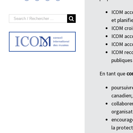
ICOM acco
Search
et planifie
for:
ICOM croi
ICOM accor
ICOM acco
ICOM reco
publiques
En tant que
co
poursuivr
canadien;
collabore
organisat
encourage
la protect