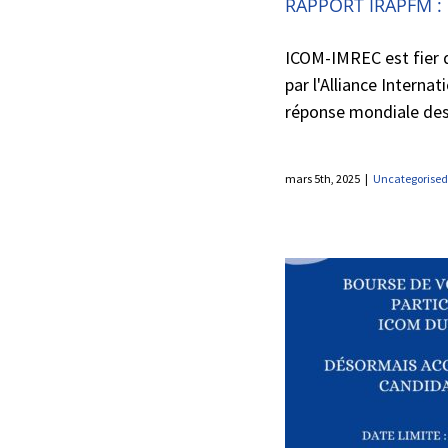
RAPPORT IRAPFM 
ICOM-IMREC est fier d
par l'Alliance Intern
réponse mondiale des 
mars 5th, 2025
|
Uncategorised
FERMÉE : FORMULAIRE DE
CANDIDATURE POUR LA
BOURSE DE VOYAGE ICOM
CANADA POUR LA
PARTICIPATION À L’ICOM DUBAI
2025 EST MAINTAINENT