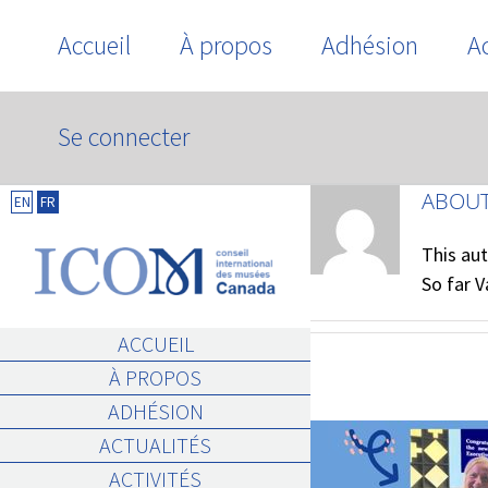
Skip
Accueil
À propos
Adhésion
Ac
to
content
Se connecter
VMV10@GEORGETOWN.EDU
ABOU
EN
FR
This aut
So far V
ACCUEIL
À PROPOS
ADHÉSION
ACTUALITÉS
ACTIVITÉS