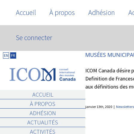
Skip
Accueil
À propos
Adhésion
Ac
to
content
Se connecter
FRANCESCA LANZ
MUSÉES MUNICIPA
EN
FR
ICOM Canada désire po
Definition de Frances
aux définitions des mu
ACCUEIL
À PROPOS
janvier 13th, 2020
|
Newsletters
ADHÉSION
ACTUALITÉS
ACTIVITÉS