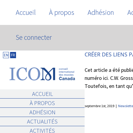
Skip
Accueil
À propos
Adhésion
Ac
to
content
Se connecter
HISTOIRES UNIVERSELLES
CRÉER DES LIENS P
EN
FR
Cet article a été publ
numéro ici. C.W. Gros
Toutefois, en tant qu’
ACCUEIL
À PROPOS
septembre 1st, 2019
|
Newslette
ADHÉSION
ACTUALITÉS
ACTIVITÉS