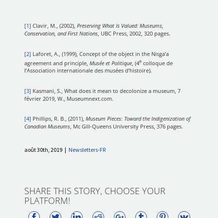
[1]
Clavir, M., (2002),
Preserving What Is Valued: Museums,
Conservation, and First Nations
, UBC Press, 2002, 320 pages.
[2]
Laforet, A., (1999), Concept of the object in the Nisga’a
e
agreement and principle,
Musée et Politique
, (4
colloque de
l’Association internationale des musées d’histoire).
[3]
Kasmani, S., What does it mean to decolonize a museum, 7
février 2019, W., Museumnext.com.
[4]
Phillips, R. B., (2011),
Museum Pieces: Toward the Indigenization of
Canadian Museums
, Mc Gill-Queens University Press, 376 pages.
août 30th, 2019
|
Newsletters-FR
SHARE THIS STORY, CHOOSE YOUR
PLATFORM!
Facebook
Twitter
LinkedIn
Reddit
Google+
Tumblr
Pinterest
Vk