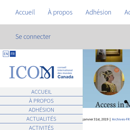
Skip
Accueil
À propos
Adhésion
Ac
to
content
Se connecter
ICTOP
EN
FR
ACCÈS DANS LES MUSÉES
D’ASIE DU SUD: PUBLICATION
DE L’ASSOCIATION
ACCUEIL
COMMONWEALTH DES MUSÈES
À PROPOS
Archives-FR
ADHÉSION
ACTUALITÉS
janvier 31st, 2019
|
Archives-FR
ACTIVITÉS